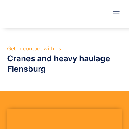
Skip
to
content
Get in contact with us
Cranes and heavy haulage
Flensburg