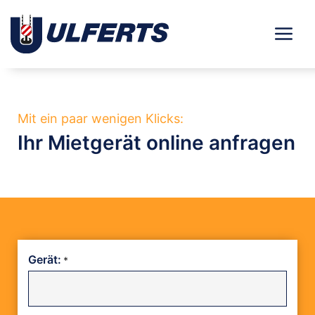
Zum
Inhalt
springen
Mit ein paar wenigen Klicks:
Ihr Mietgerät online anfragen
TT
TT
Gerät:
*
Punkt
Punkt
MM
MM